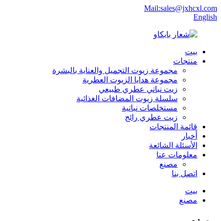
Mail:sales@jxhcxl.com
English
بيت
منتجات
مجموعة زيوت التجميل والعناية بالبشرة
مجموعة هدايا الزيوت العطرية
زيت نباتي عطري طبيعي
سلسلة زيوت المضافات الغذائية
مستخلصات نباتية
زيت عطري رائج
قائمة المنتجات
أخبار
الأسئلة الشائعة
معلومات عنا
مصنع
اتصل بنا
بيت
مصنع