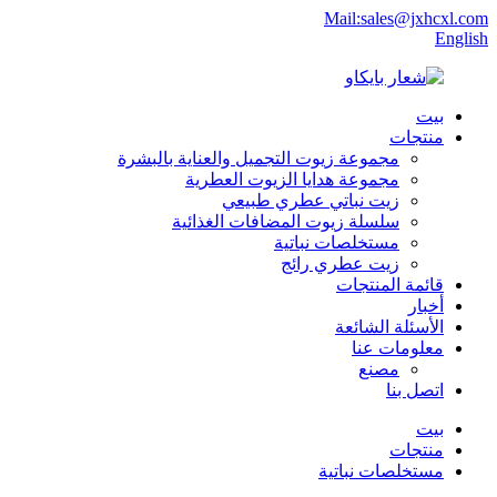
Mail:sales@jxhcxl.com
English
بيت
منتجات
مجموعة زيوت التجميل والعناية بالبشرة
مجموعة هدايا الزيوت العطرية
زيت نباتي عطري طبيعي
سلسلة زيوت المضافات الغذائية
مستخلصات نباتية
زيت عطري رائج
قائمة المنتجات
أخبار
الأسئلة الشائعة
معلومات عنا
مصنع
اتصل بنا
بيت
منتجات
مستخلصات نباتية