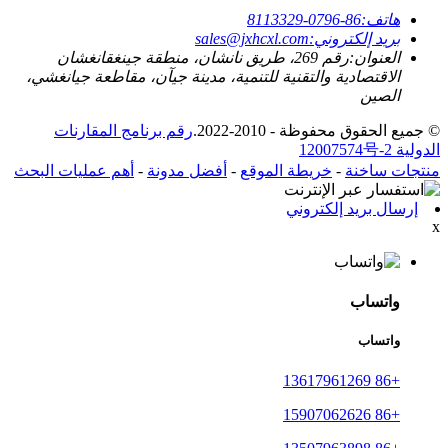
هاتف:
86-0796-8113329
بريد إلكتروني:
sales@jxhcxl.com
العنوان:
رقم 269، طريق نانشان، منطقة جينغقانغشان
الاقتصادية والتقنية للتنمية، مدينة جيآن، مقاطعة جيانغشي،
الصين
© جميع الحقوق محفوظة - 2010-2022.
رقم برنامج المقارنات
الدولية 12007574号-2
منتجات ساخنة
-
خريطة الموقع
-
أفضل مدونة
-
أهم عمليات البحث
إرسال بريد إلكتروني
x
واتساب
واتساب
+86 13617961269
+86 15907062626