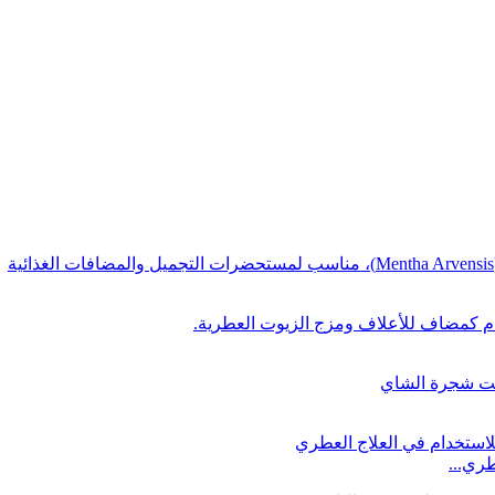
ري...