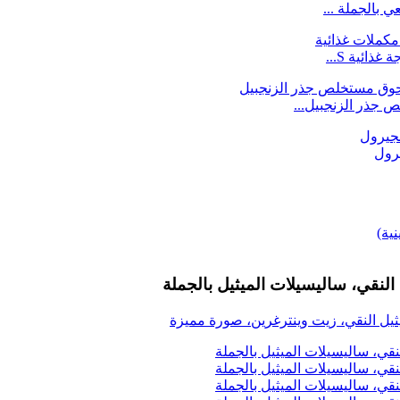
ئية S...
 جذر الزنجبيل...
النقي، ساليسيلات الميثيل بالجملة