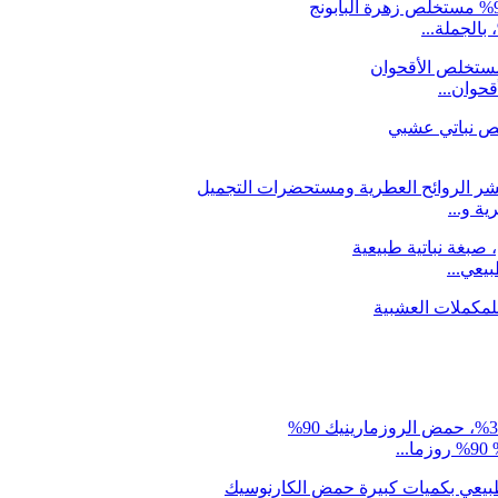
ة و...
عي...