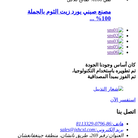
مصنع صيني يورد زيت الثوم بالجملة
100% ...
كان أساس وجودنا الجودة
تم تطويره باستخدام التكنولوجيا،
تم الفوز بمبدأ المصداقية
استفسر الآن
اتصل بنا
هاتف:
86-0796-8113329
بريد إلكتروني:
sales@jxhcxl.com
العنوان:
رقم 269، طريق نانشان، منطقة جينغقانغشان