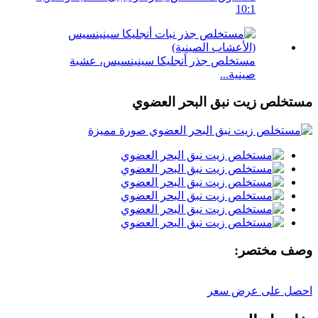
10:1
مستخلص جذر أنجليكا سينينسيس، عشبة
صينية...
مستخلص زيت نبق البحر العضوي
وصف مختصر:
احصل على عرض سعر