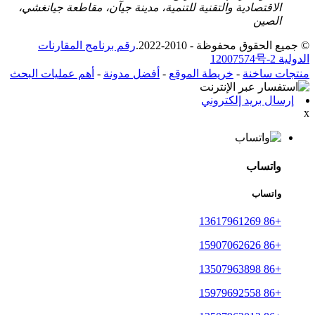
الاقتصادية والتقنية للتنمية، مدينة جيآن، مقاطعة جيانغشي،
الصين
© جميع الحقوق محفوظة - 2010-2022.
رقم برنامج المقارنات
الدولية 12007574号-2
منتجات ساخنة
-
خريطة الموقع
-
أفضل مدونة
-
أهم عمليات البحث
إرسال بريد إلكتروني
x
واتساب
واتساب
+86 13617961269
+86 15907062626
+86 13507963898
+86 15979692558