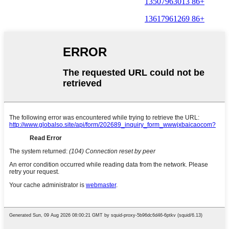
+86 13507963013
+86 13617961269