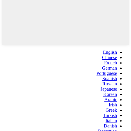
English
Chinese
French
German
Portuguese
Spanish
Russian
Japanese
Korean
Arabic
Irish
Greek
Turkish
Italian
Danish