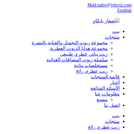
Mail:sales@jxhcxl.com
English
بيت
منتجات
مجموعة زيوت التجميل والعناية بالبشرة
مجموعة هدايا الزيوت العطرية
زيت نباتي عطري طبيعي
سلسلة زيوت المضافات الغذائية
مستخلصات نباتية
زيت عطري رائج
قائمة المنتجات
أخبار
الأسئلة الشائعة
معلومات عنا
مصنع
اتصل بنا
بيت
منتجات
زيت عطري رائج