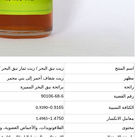
اسم المنتج
زيت نبق البحر / زيت ثمار نبق البحر 
مظهر
زيت شفاف أحمر إلى بني محمر
رائحة
برائحة نبق البحر المميزة
رقم القضية
90106-68-6
الكثافة النسبية
0.9165~
0.9390
معامل الانكسار
1.4750~
1.4965
محتوى
الفلافونويدات، والأحماض العضوية، وا
طريقة الاستخلاص
الاستخلاص بالضغط البارد/السوائل ف