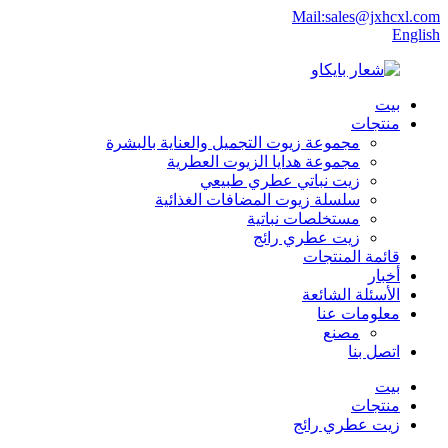
Mail:sales@jxhcxl.com
English
بيت
منتجات
مجموعة زيوت التجميل والعناية بالبشرة
مجموعة هدايا الزيوت العطرية
زيت نباتي عطري طبيعي
سلسلة زيوت المضافات الغذائية
مستخلصات نباتية
زيت عطري رائج
قائمة المنتجات
أخبار
الأسئلة الشائعة
معلومات عنا
مصنع
اتصل بنا
بيت
منتجات
زيت عطري رائج