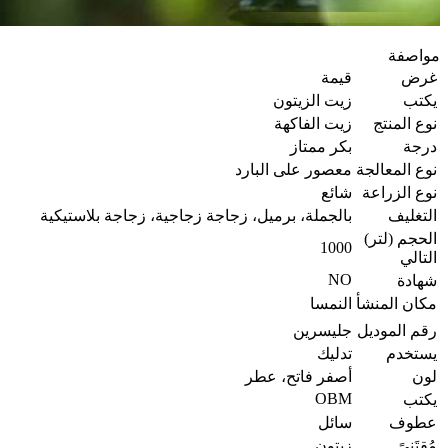
مواصفة
غرض
قيمة
يكتب
زيت الزيتون
نوع المنتج
زيت الفاكهة
درجة
بكر ممتاز
نوع المعالجة
معصور على البارد
نوع الزراعة
شائع
التغليف
بالجملة، برميل، زجاجة زجاجية، زجاجة بلاستيكية
الحجم (لتر)
1000
التالي
NO
شهادة
مكان المنشأ
النمسا
رقم الموديل
جليسرين
يستخدم
تدليك
لون
أصفر فاتح، عطر
OBM
يكتب
عطوف
سائل
مُقتَنىً
زيتون