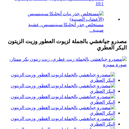
10:1
مستخلص جذر أنجليكا سينينسيس، عشبة
صينية...
مصدرو جيانغشي بالجملة لزيوت العطور وزيت الزيتون
البكر العطري