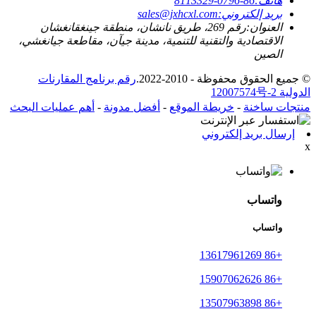
هاتف:
86-0796-8113329
بريد إلكتروني:
sales@jxhcxl.com
العنوان:
رقم 269، طريق نانشان، منطقة جينغقانغشان
الاقتصادية والتقنية للتنمية، مدينة جيآن، مقاطعة جيانغشي،
الصين
© جميع الحقوق محفوظة - 2010-2022.
رقم برنامج المقارنات
الدولية 12007574号-2
منتجات ساخنة
-
خريطة الموقع
-
أفضل مدونة
-
أهم عمليات البحث
إرسال بريد إلكتروني
x
واتساب
واتساب
+86 13617961269
+86 15907062626
+86 13507963898