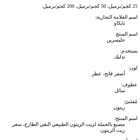
25 كجم/برميل، 50 كجم/برميل، 200 كجم/برميل.
اسم العلامة التجارية:
بايكاو
اسم المنتج
جليسرين
يستخدم:
تدليك
لون:
أصفر فاتح، عطر
عطوف:
سائل
مُقتَنىً:
زيتون
اسم المنتج:
مصنع بالجملة لزيت الزيتون الطبيعي النقي الطازج، سعر
زيت الزيتون